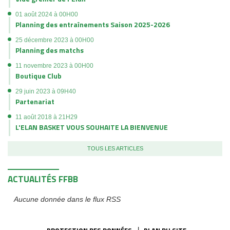
29 juin 2023 à 09H40
Partenariat
11 août 2018 à 21H29
L'ELAN BASKET VOUS SOUHAITE LA BIENVENUE
TOUS LES ARTICLES
ACTUALITÉS FFBB
Aucune donnée dans le flux RSS
PROTECTION DES DONNÉES
PLAN DU SITE
MENTIONS LÉGALES
RÉSEAUX SOCIAUX
GESTION DES COOKIES
CONTACT
© 2026 Elan Basket Les Sorinières - Tous droits réservés - Propulsé par
Kalisport,
plateforme pour club de basketball