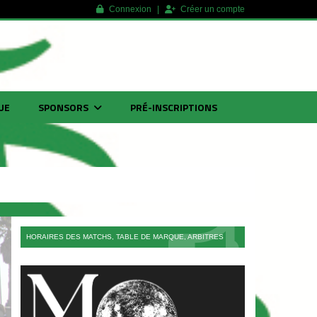
Connexion
Créer un compte
UE
SPONSORS
PRÉ-INSCRIPTIONS
HORAIRES DES MATCHS, TABLE DE MARQUE, ARBITRES