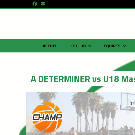
Panneau de gestion des cookies
ACCUEIL
LE CLUB
EQUIPES
Accueil
Saison
Matchs
A DETERMINER vs U18 Mascul
A DETERMINER vs U18 Mas
14