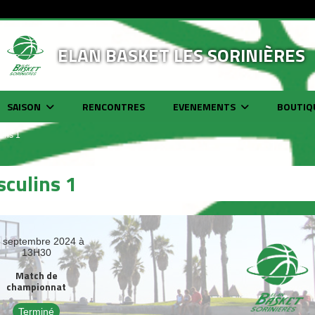
ELAN BASKET LES SORINIÈRES
SAISON
RENCONTRES
EVENEMENTS
BOUTIQ
ins 1
culins 1
 septembre 2024 à
13H30
Match de
championnat
Terminé