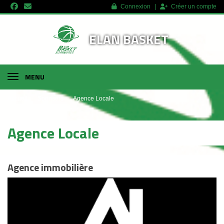
Panneau de gestion des cookies
Connexion
Créer un compte
ELAN BASKET
MENU
Accueil
Sponsors
Agence Locale
Agence Locale
Agence immobilière